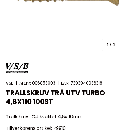
av
1
/
9
VSB
|
Art.nr:
006853003
|
EAN:
7393940036318
TRALLSKRUV TRÄ UTV TURBO
4,8X110 100ST
Trallskruv i C4 kvalitet 4,8x110mm
Tillverkarens artikel: P9910