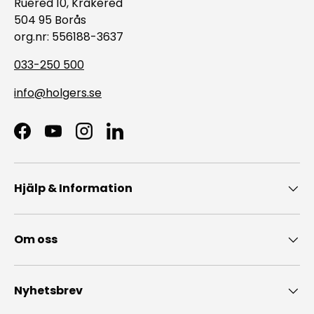
Ruered 10, Kråkered
504 95 Borås
org.nr: 556188-3637
033-250 500
info@holgers.se
Facebook
YouTube
Instagram
LinkedIn
Hjälp & Information
Om oss
Nyhetsbrev