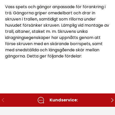
Vass spets och gängor anpassade för förankring i
trä. Gängorna griper omedelbart och drar in
skruven i trallen, samtidigt som rillorna under
huvudet försänker skruven. Lämplig vid montage av
trall, altaner, staket m. m. Skruvens unika
idragningsegenskaper har uppnåtts genom att
förse skruven med en skärande borrspets, samt
med snedställda och längsgående skär mellan
gängorna. Detta ger följande fördelar:
Tidigare
Nä
Kundservice: