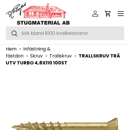
Meny
Hoppa över
Logga in
Vagn
Sök
Sök
Hem
›
Infästning &
fästdon
›
Skruv
›
Trallskruv
›
TRALLSKRUV TRÄ
UTV TURBO 4,8X110 100ST