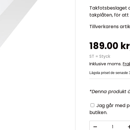
Takfotsbeslaget a
takplåten, för at
Tillverkarens artik
189.00 k
ST = Styck
Inklusive moms.
Fra
Lägsta priset de senaste
*Denna produkt ä
Jag går med på
butiken.
Antal
-