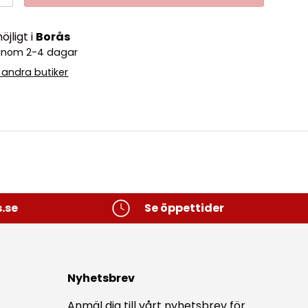
jligt i
Borås
o inom 2-4 dagar
i andra butiker
.se
Se öppettider
Nyhetsbrev
Anmäl dig till vårt nyhetsbrev för