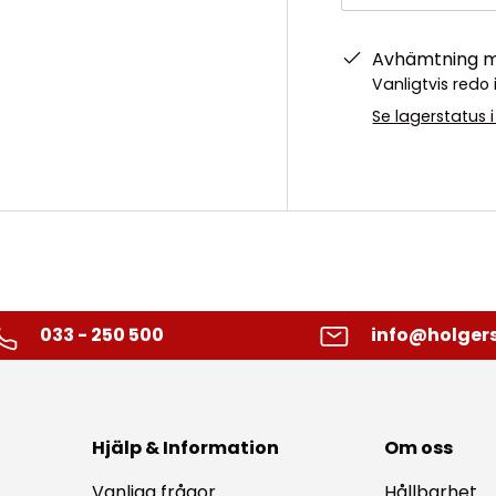
Avhämtning mö
Vanligtvis red
Se lagerstatus 
033 - 250 500
info@holgers
Hjälp & Information
Om oss
Vanliga frågor
Hållbarhet