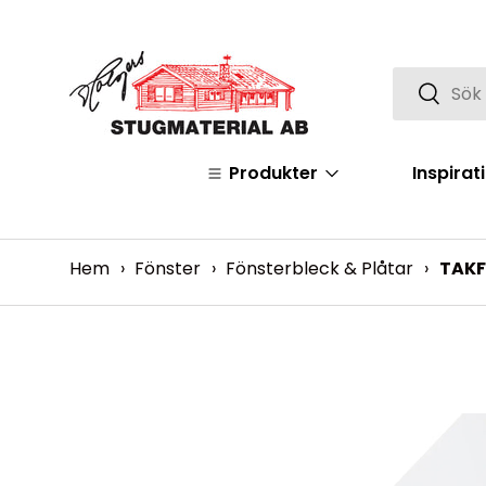
Hoppa över
Sök
Sök
Produkter
Inspirat
Hem
›
Fönster
›
Fönsterbleck & Plåtar
›
TAKF