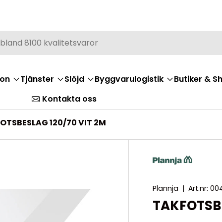
ion
Tjänster
Slöjd
Byggvarulogistik
Butiker & 
Kontakta oss
OTSBESLAG 120/70 VIT 2M
Plannja
|
Art.nr:
004
TAKFOTSBE