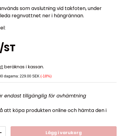
nvänds som avslutning vid takfoten, under
t leda regnvattnet ner i hängrännan.
el:
r/ST
kt
beräknas i kassan.
 30 dagarna:
229.00 SEK
(-18%)
r endast tillgänglig för avhämtning
 att köpa produkten online och hämta den i
Lägg i varukorg
+