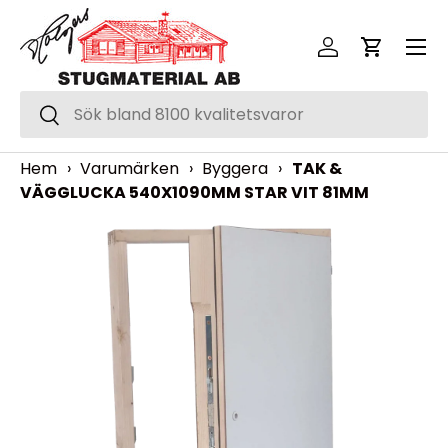
Meny
Hoppa över
Logga in
Vagn
Sök
Sök
Hem
›
Varumärken
›
Byggera
›
TAK &
VÄGGLUCKA 540X1090MM STAR VIT 81MM