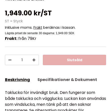
1,949.00 kr/ST
ST = Styck
Inklusive moms.
Frakt
beräknas i kassan.
Lägsta priset de senaste 30 dagarna:
1,949.00 SEK
Frakt:
från 79Kr
Antal
Slutsåld
-
+
Beskrivning
Specifikationer & Dokument
Taklucka för invändigt bruk. Den fungerar som
både taklucka och vägglucka. Luckan kan användas
som vindslucka, men tänk på att den saknar
trappstege. Se alternativa produkter för