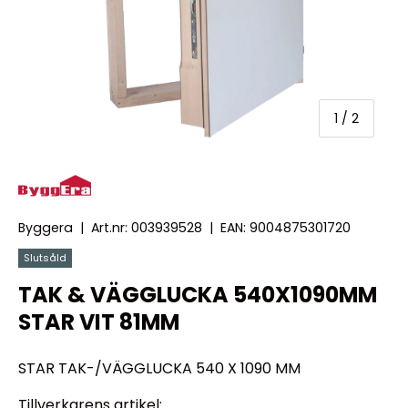
av
1
/
2
Byggera
|
Art.nr:
003939528
|
EAN:
9004875301720
Slutsåld
TAK & VÄGGLUCKA 540X1090MM
STAR VIT 81MM
STAR TAK-/VÄGGLUCKA 540 X 1090 MM
Tillverkarens artikel: