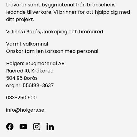
trävaror samt byggmaterial från branschens
ledande tillverkare. Vi brinner för att hjälpa dig med
ditt projekt.
Vi finns i
Borås,
Jönköping
och
Limmared
Varmt välkomna!
Önskar familjen Larsson med personal
Holgers Stugmaterial AB
Ruered 10, Kråkered
504 95 Borås
org.nr: 556188-3637
033-250 500
info@holgers.se
Facebook
YouTube
Instagram
LinkedIn