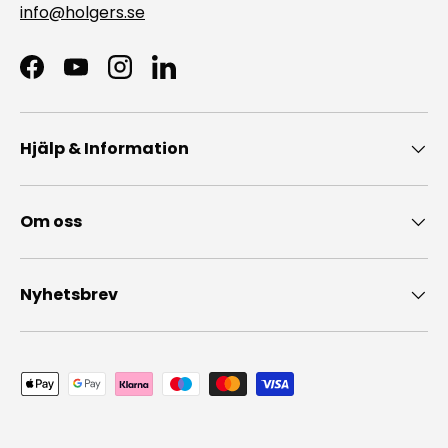
info@holgers.se
Facebook
YouTube
Instagram
LinkedIn
Hjälp & Information
Om oss
Nyhetsbrev
Accepterade betalningsmedel