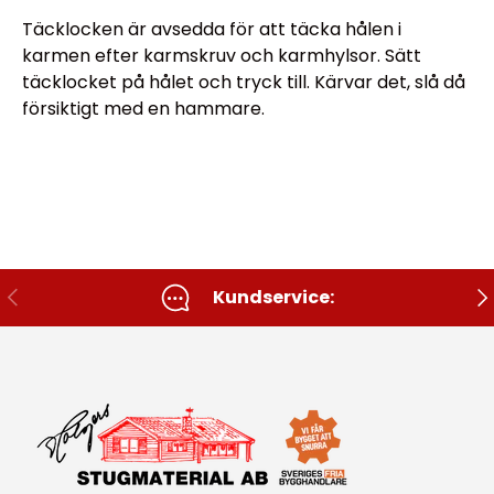
Täcklocken är avsedda för att täcka hålen i
karmen efter karmskruv och karmhylsor. Sätt
täcklocket på hålet och tryck till. Kärvar det, slå då
försiktigt med en hammare.
Tidigare
Nä
Kundservice: