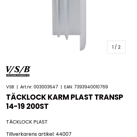
av
1
/
2
VSB
|
Art.nr:
003003647
|
EAN:
7393940010769
TÄCKLOCK KARM PLAST TRANSP
14-19 200ST
TÄCKLOCK PLAST
Tillverkarens artikel: 44007