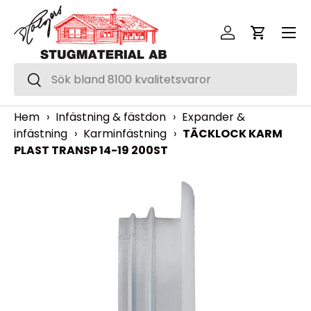
Meny
Hoppa över
Logga in
Vagn
Sök
Sök
Hem
›
Infästning & fästdon
›
Expander &
infästning
›
Karminfästning
›
TÄCKLOCK KARM
PLAST TRANSP 14-19 200ST