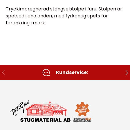
Tryckimpregnerad stängselstolpe i furu. Stolpen är
spetsad i ena änden, med fyrkantig spets för
förankring i mark.
Tidigare
Nä
Kundservice: