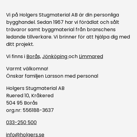
Vi på Holgers Stugmaterial AB är din personliga
bygghandel. Sedan 1967 har vi förädlat och sålt
trävaror samt byggmaterial från branschens
ledande tillverkare. Vi brinner för att hjälpa dig med
ditt projekt.
Vi finns i
Borås,
Jönköping
och
Limmared
Varmt välkomna!
Önskar familjen Larsson med personal
Holgers Stugmaterial AB
Ruered 10, Kråkered
504 95 Borås
org.nr: 556188-3637
033-250 500
info@holgers.se