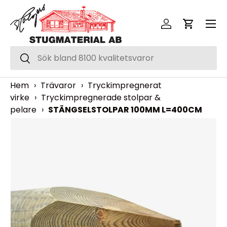
Meny
Hoppa över
Logga in
Vagn
Sök
Sök
Hem
›
Trävaror
›
Tryckimpregnerat
virke
›
Tryckimpregnerade stolpar &
pelare
›
STÄNGSELSTOLPAR 100MM L=400CM