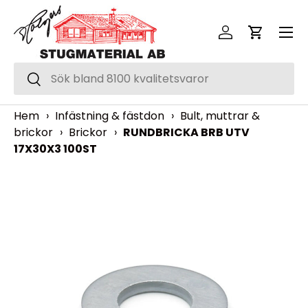
Meny
Hoppa över
Logga in
Vagn
Sök
Sök
Hem
›
Infästning & fästdon
›
Bult, muttrar &
brickor
›
Brickor
›
RUNDBRICKA BRB UTV
17X30X3 100ST