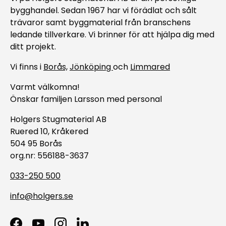
bygghandel. Sedan 1967 har vi förädlat och sålt
trävaror samt byggmaterial från branschens
ledande tillverkare. Vi brinner för att hjälpa dig med
ditt projekt.
Vi finns i
Borås,
Jönköping
och
Limmared
Varmt välkomna!
Önskar familjen Larsson med personal
Holgers Stugmaterial AB
Ruered 10, Kråkered
504 95 Borås
org.nr: 556188-3637
033-250 500
info@holgers.se