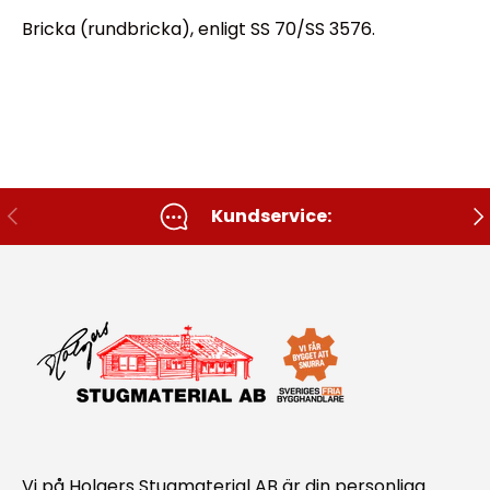
Bricka (rundbricka), enligt SS 70/SS 3576.
Tidigare
Nä
Kundservice:
Vi på Holgers Stugmaterial AB är din personliga