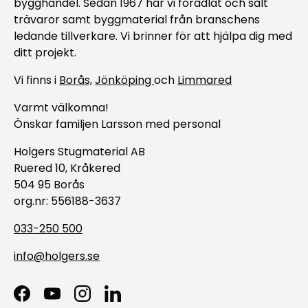
bygghandel. Sedan 1967 har vi förädlat och sålt
trävaror samt byggmaterial från branschens
ledande tillverkare. Vi brinner för att hjälpa dig med
ditt projekt.
Vi finns i
Borås,
Jönköping
och
Limmared
Varmt välkomna!
Önskar familjen Larsson med personal
Holgers Stugmaterial AB
Ruered 10, Kråkered
504 95 Borås
org.nr: 556188-3637
033-250 500
info@holgers.se
Facebook
YouTube
Instagram
LinkedIn