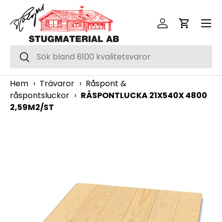
Meny
Hoppa över
Logga in
Vagn
Sök
Sök
Hem
›
Trävaror
›
Råspont &
råspontsluckor
›
RÅSPONTLUCKA 21X540X 4800
2,59M2/ST