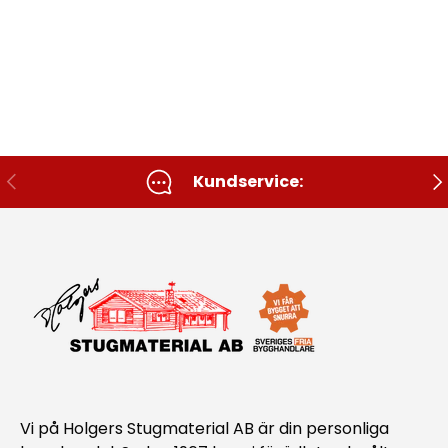
Tidigare
Nä
Kundservice:
Vi på Holgers Stugmaterial AB är din personliga