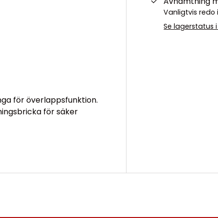
Avhämtning mö
Vanligtvis red
Se lagerstatus 
änga för överlappsfunktion.
ingsbricka för säker