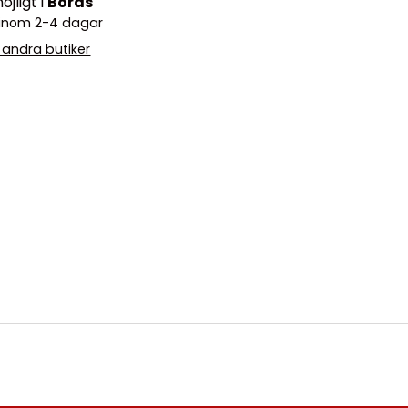
jligt i
Borås
o inom 2-4 dagar
i andra butiker