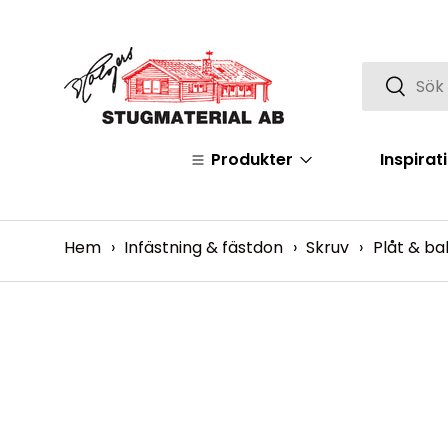
Hoppa över
Sök
Sök
Produkter
Inspirat
Hem
›
Infästning & fästdon
›
Skruv
›
Plåt & ba