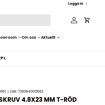
Logga in
Logga in
Vagn
Showroom
Om oss
Aktuellt
P L
651
|
EAN:
7393940013562
SKRUV 4.8X23 MM T-RÖD