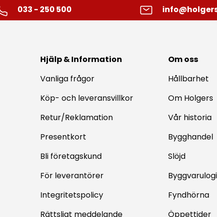
033 - 250 500
info@holgers
Hjälp & Information
Om oss
Vanliga frågor
Hållbarhet
Köp- och leveransvillkor
Om Holgers
Retur/Reklamation
Vår historia
Presentkort
Bygghandel
Bli företagskund
Slöjd
För leverantörer
Byggvarulogi
Integritetspolicy
Fyndhörna
Rättsligt meddelande
Öppettider