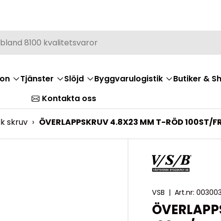
ion
Tjänster
Slöjd
Byggvarulogistik
Butiker & 
Kontakta oss
lk skruv
›
ÖVERLAPPSKRUV 4.8X23 MM T-RÖD 100ST/FR
VSB
|
Art.nr:
003003
ÖVERLAPP