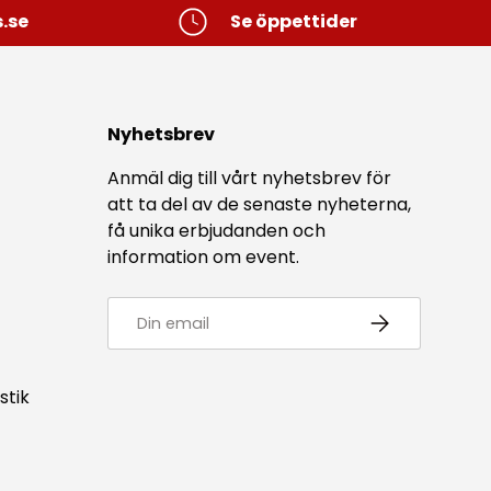
.se
Se öppettider
Nyhetsbrev
Anmäl dig till vårt nyhetsbrev för
att ta del av de senaste nyheterna,
få unika erbjudanden och
information om event.
E-post
Prenumerera
stik