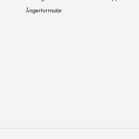
Ångerformulär
Accepterade betalningsm