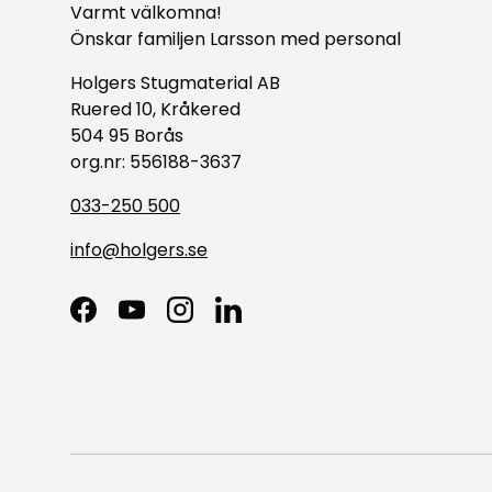
Varmt välkomna!
Önskar familjen Larsson med personal
Holgers Stugmaterial AB
Ruered 10, Kråkered
504 95 Borås
org.nr: 556188-3637
033-250 500
info@holgers.se
Facebook
YouTube
Instagram
LinkedIn