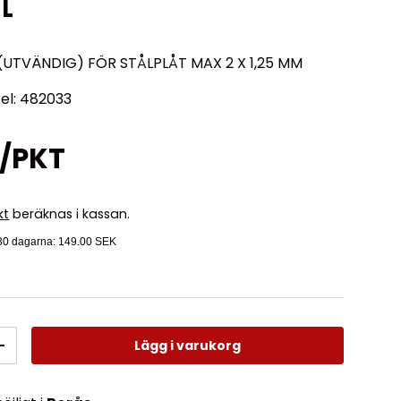
 L
UTVÄNDIG) FÖR STÅLPLÅT MAX 2 X 1,25 MM
kel: 482033
r/PKT
kt
beräknas i kassan.
 30 dagarna:
149.00 SEK
Lägg i varukorg
+