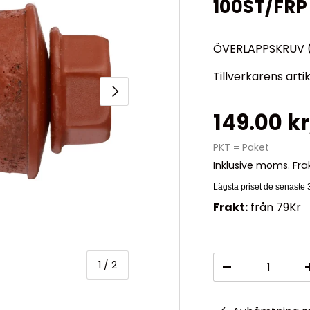
100ST/FRP
ÖVERLAPPSKRUV (
Tillverkarens arti
Nästa
149.00 k
PKT = Paket
Inklusive moms.
Fra
Lägsta priset de senaste
Frakt:
från 79Kr
Antal
av
1
/
2
-