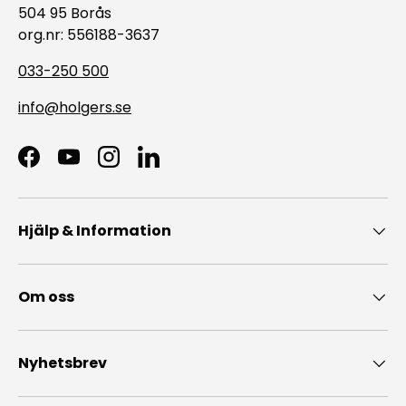
504 95 Borås
org.nr: 556188-3637
033-250 500
info@holgers.se
Facebook
YouTube
Instagram
LinkedIn
Hjälp & Information
Om oss
Nyhetsbrev