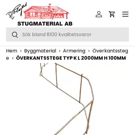
Meny
Hoppa över
Logga in
Vagn
Sök
Sök
Hem
›
Byggmaterial
›
Armering
›
Överkantssteg
e
›
ÖVERKANTSSTEGE TYP K L 2000MM H 100MM