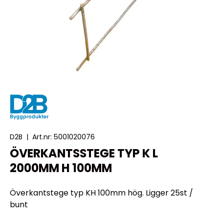
D2B
|
Art.nr:
5001020076
ÖVERKANTSSTEGE TYP K L
2000MM H 100MM
Överkantstege typ KH 100mm hög. Ligger 25st /
bunt