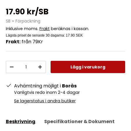
17.90 kr/SB
SB = Förpackning
Inklusive moms.
Frakt
beräknas i kassan.
Lägsta priset de senaste 30 dagarna:
17.90 SEK
Frakt:
från 79Kr
Antal
Lägg i varukorg
-
+
Avhämtning möjligt i
Borås
Vanligtvis redo inom 2-4 dagar
Se lagerstatus i andra butiker
Beskrivning
Specifikationer & Dokument