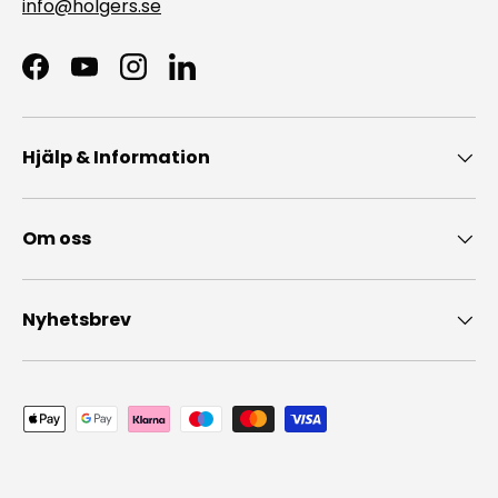
info@holgers.se
Facebook
YouTube
Instagram
LinkedIn
Hjälp & Information
Om oss
Nyhetsbrev
Accepterade betalningsmedel