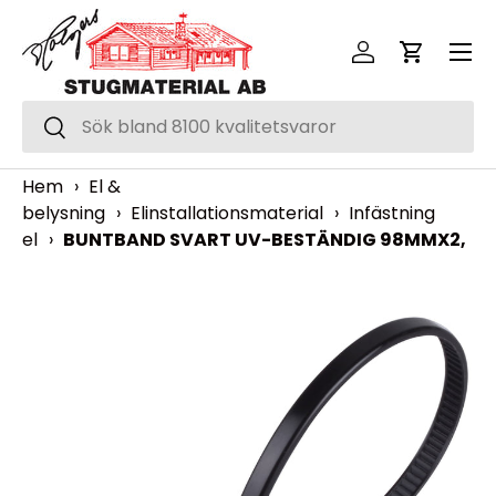
Meny
Hoppa över
Logga in
Vagn
Sök
Sök
Hem
›
El &
belysning
›
Elinstallationsmaterial
›
Infästning
el
›
BUNTBAND SVART UV-BESTÄNDIG 98MMX2,