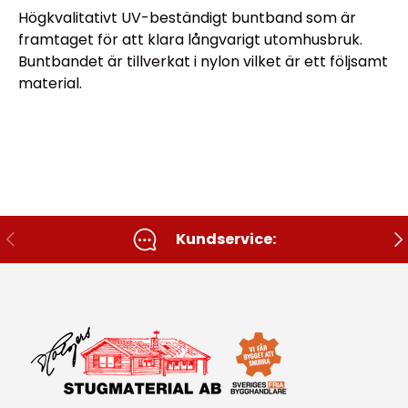
Högkvalitativt UV-beständigt buntband som är
framtaget för att klara långvarigt utomhusbruk.
Buntbandet är tillverkat i nylon vilket är ett följsamt
material.
Tidigare
Nä
Kundservice: