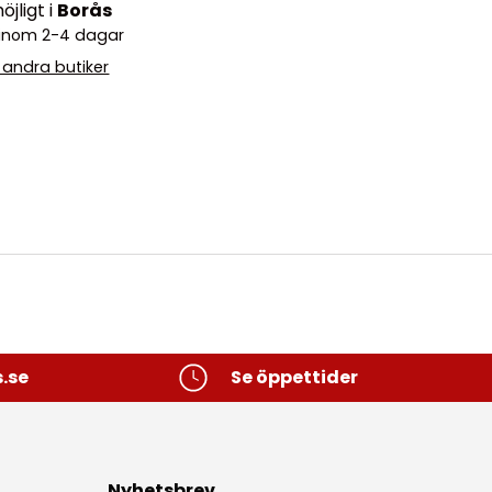
jligt i
Borås
o inom 2-4 dagar
i andra butiker
.se
Se öppettider
Nyhetsbrev