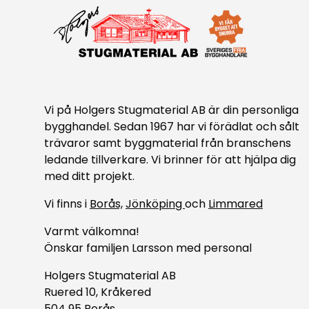
Vi på Holgers Stugmaterial AB är din personliga
bygghandel. Sedan 1967 har vi förädlat och sålt
trävaror samt byggmaterial från branschens
ledande tillverkare. Vi brinner för att hjälpa dig
med ditt projekt.
Vi finns i
Borås,
Jönköping
och
Limmared
Varmt välkomna!
Önskar familjen Larsson med personal
Holgers Stugmaterial AB
Ruered 10, Kråkered
504 95 Borås