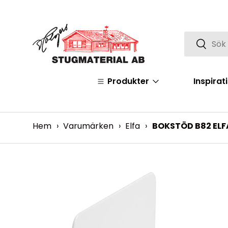
Hoppa över
Sök
Sök
Produkter
Inspirat
Hem
›
Varumärken
›
Elfa
›
BOKSTÖD B82 ELFA