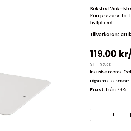
Bokstöd Vinkelstö
Kan placeras frit
hyllplanet.
Tillverkarens arti
119.00 kr
ST = Styck
Inklusive moms.
Fra
Lägsta priset de senaste
Frakt:
från 79Kr
Antal
-