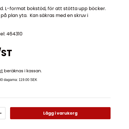
d. L-format bokstöd, för att stötta upp böcker.
t på plan yta. Kan säkras med en skruv i
kel: 464310
/ST
kt
beräknas i kassan.
 30 dagarna:
119.00 SEK
Lägg i varukorg
+