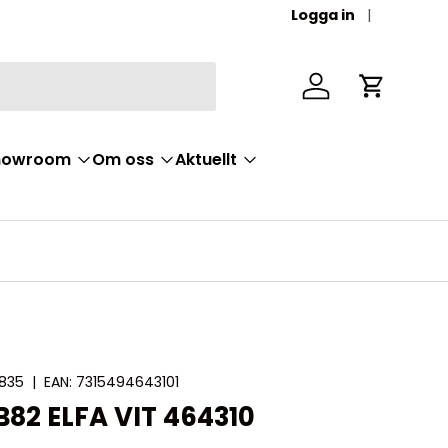
Logga in
Logga in
Vagn
Showroom
Om oss
Aktuellt
835
|
EAN:
7315494643101
82 ELFA VIT 464310