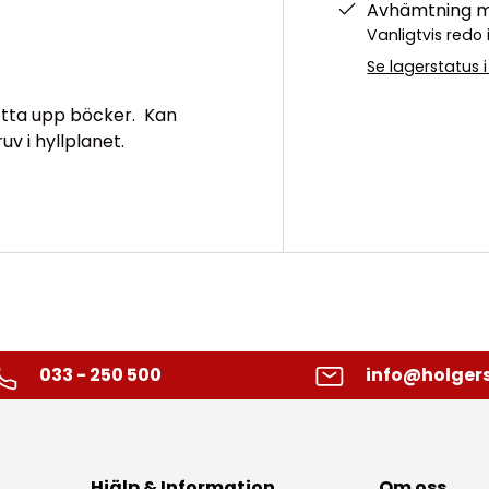
Avhämtning mö
Vanligtvis red
Se lagerstatus 
tötta upp böcker. Kan
v i hyllplanet.
033 - 250 500
info@holgers
Hjälp & Information
Om oss