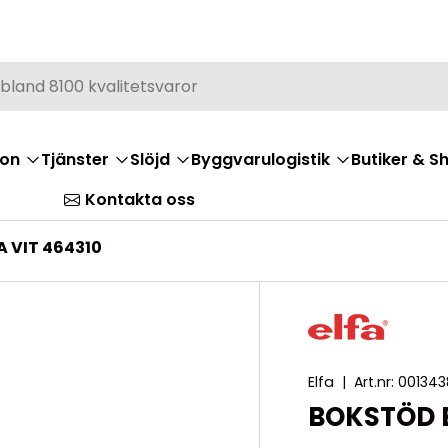
ion
Tjänster
Slöjd
Byggvarulogistik
Butiker & 
Kontakta oss
 VIT 464310
Elfa
|
Art.nr:
001343
BOKSTÖD B