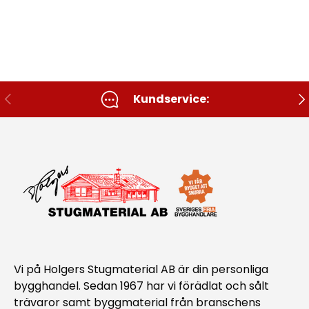
Tidigare
Nä
Kundservice:
Vi på Holgers Stugmaterial AB är din personliga
bygghandel. Sedan 1967 har vi förädlat och sålt
trävaror samt byggmaterial från branschens