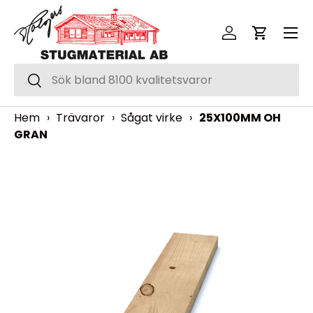
Meny
Hoppa över
Logga in
Vagn
Sök
Sök
Hem
›
Trävaror
›
Sågat virke
›
25X100MM OH
GRAN