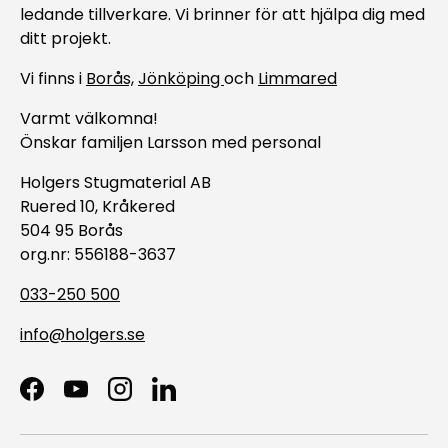
ledande tillverkare. Vi brinner för att hjälpa dig med
ditt projekt.
Vi finns i
Borås,
Jönköping
och
Limmared
Varmt välkomna!
Önskar familjen Larsson med personal
Holgers Stugmaterial AB
Ruered 10, Kråkered
504 95 Borås
org.nr: 556188-3637
033-250 500
info@holgers.se
Facebook
YouTube
Instagram
LinkedIn