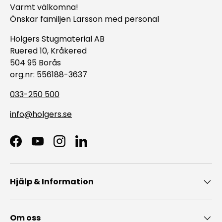
Varmt välkomna!
Önskar familjen Larsson med personal
Holgers Stugmaterial AB
Ruered 10, Kråkered
504 95 Borås
org.nr: 556188-3637
033-250 500
info@holgers.se
Facebook
YouTube
Instagram
LinkedIn
Hjälp & Information
Om oss