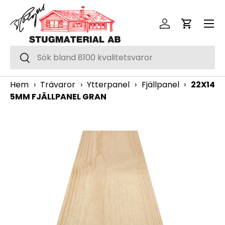
Meny
Hoppa över
Logga in
Vagn
Sök
Sök
Hem
›
Trävaror
›
Ytterpanel
›
Fjällpanel
›
22X14
5MM FJÄLLPANEL GRAN