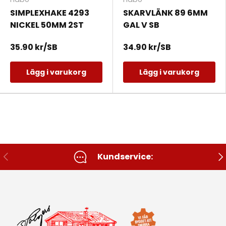
SIMPLEXHAKE 4293
SKARVLÄNK 89 6MM
NICKEL 50MM 2ST
GAL V SB
35.90 kr/SB
34.90 kr/SB
Lägg i varukorg
Lägg i varukorg
Tidigare
Nä
Kundservice: