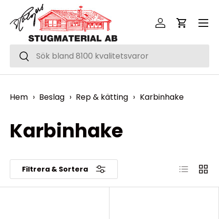
Meny
Hoppa över
Logga in
Vagn
Sök
Sök
Hem
›
Beslag
›
Rep & kätting
›
Karbinhake
Karbinhake
Lista
Rutnä
Filtrera & Sortera