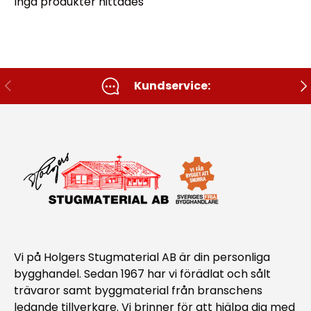
Inga produkter hittades
Tidigare
Nä
Kundservice:
Vi på Holgers Stugmaterial AB är din personliga
bygghandel. Sedan 1967 har vi förädlat och sålt
trävaror samt byggmaterial från branschens
ledande tillverkare. Vi brinner för att hjälpa dig med