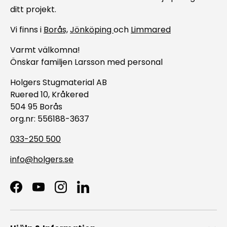
ditt projekt.
Vi finns i
Borås,
Jönköping
och
Limmared
Varmt välkomna!
Önskar familjen Larsson med personal
Holgers Stugmaterial AB
Ruered 10, Kråkered
504 95 Borås
org.nr: 556188-3637
033-250 500
info@holgers.se
Facebook
YouTube
Instagram
LinkedIn