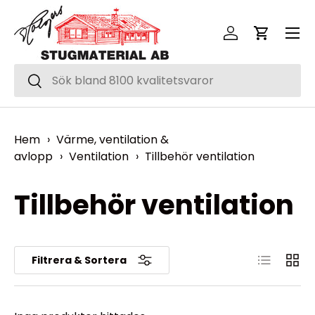
Meny
Hoppa över
Logga in
Vagn
Sök
Sök
Hem
›
Värme, ventilation &
avlopp
›
Ventilation
›
Tillbehör ventilation
Tillbehör ventilation
Lista
Rutnä
Filtrera & Sortera