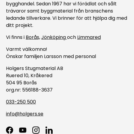
bygghandel. Sedan 1967 har vi förädlat och sålt
trävaror samt byggmaterial från branschens
ledande tillverkare. Vi brinner för att hjälpa dig med
ditt projekt.
Vi finns i
Borås,
Jönköping
och
Limmared
Varmt välkomna!
Önskar familjen Larsson med personal
Holgers Stugmaterial AB
Ruered 10, Kråkered
504 95 Borås
org.nr: 556188-3637
033-250 500
info@holgers.se
Facebook
YouTube
Instagram
LinkedIn