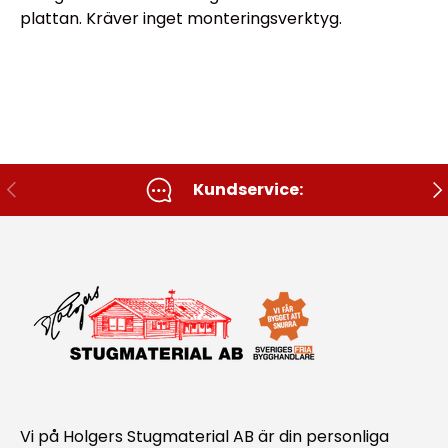
plattan. Kräver inget monteringsverktyg.
Tidigare
Nä
Kundservice:
Vi på Holgers Stugmaterial AB är din personliga