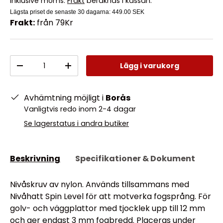
Inklusive moms.
Frakt
beräknas i kassan.
Lägsta priset de senaste 30 dagarna:
449.00 SEK
Frakt:
från 79Kr
Antal
Lägg i varukorg
-
+
Avhämtning möjligt i
Borås
Vanligtvis redo inom 2-4 dagar
Se lagerstatus i andra butiker
Beskrivning
Specifikationer & Dokument
Nivåskruv av nylon. Används tillsammans med
Nivåhatt Spin Level för att motverka fogsprång. För
golv- och väggplattor med tjocklek upp till 12 mm
och ger endast 3 mm fogbredd. Placeras under