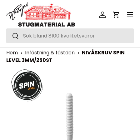
Meny
Hoppa över
Logga in
Vagn
Sök
Sök
Hem
›
Infästning & fästdon
›
NIVÅSKRUV SPIN
LEVEL 3MM/250ST