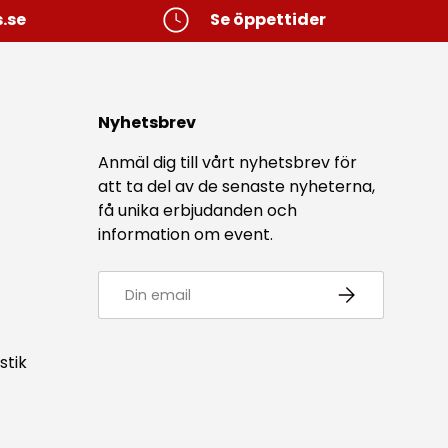
.se
Se öppettider
Nyhetsbrev
Anmäl dig till vårt nyhetsbrev för
att ta del av de senaste nyheterna,
få unika erbjudanden och
information om event.
E-post
Prenumerera
stik