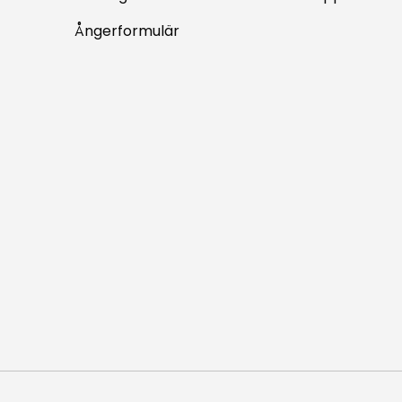
Ångerformulär
Accepterade betalningsm