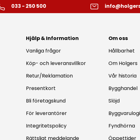
033 - 250 500
info@holgers
Hjälp & Information
Om oss
Vanliga frågor
Hållbarhet
Köp- och leveransvillkor
Om Holgers
Retur/Reklamation
Vår historia
Presentkort
Bygghandel
Bli företagskund
Slöjd
För leverantörer
Byggvarulogi
Integritetspolicy
Fyndhörna
Rättsligt meddelande
Öppettider