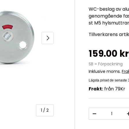
WC-beslag av alu
genomgående fast
st M5 hylsmuttrar
Tillverkarens arti
Nästa
159.00 k
SB = Förpackning
Inklusive moms.
Fra
Lägsta priset de senaste
Frakt:
från 79Kr
av
1
/
2
Antal
-