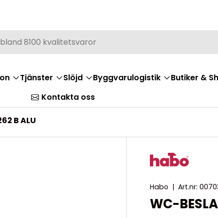
ion
Tjänster
Slöjd
Byggvarulogistik
Butiker & 
Kontakta oss
62 B ALU
Habo
|
Art.nr:
0070
WC-BESLA