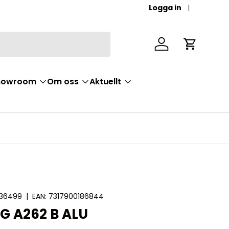
Logga in
Logga in
Vagn
Showroom
Om oss
Aktuellt
36499
|
EAN:
7317900186844
G A262 B ALU