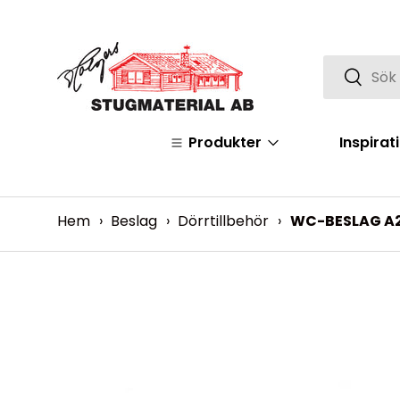
Hoppa över
Sök
Sök
Produkter
Inspirat
Hem
›
Beslag
›
Dörrtillbehör
›
WC-BESLAG A2