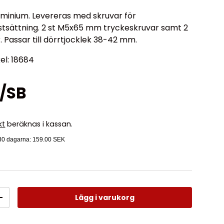
minium. Levereras med skruvar för
sättning. 2 st M5x65 mm tryckeskruvar samt 2
. Passar till dörrtjocklek 38-42 mm.
kel: 18684
r/SB
kt
beräknas i kassan.
 30 dagarna:
159.00 SEK
Lägg i varukorg
+