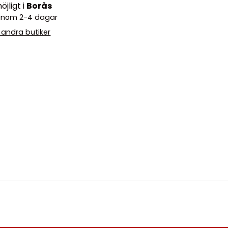
jligt i
Borås
o inom 2-4 dagar
i andra butiker