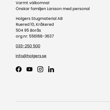
Varmt välkomna!
Önskar familjen Larsson med personal
Holgers Stugmaterial AB
Ruered 10, Kråkered
504 95 Borås
org.nr: 556188-3637
033-250 500
info@holgers.se
Facebook
YouTube
Instagram
LinkedIn