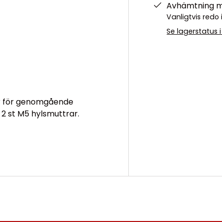
Avhämtning mö
Vanligtvis red
Se lagerstatus 
r för genomgående
2 st M5 hylsmuttrar.